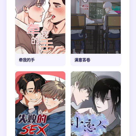
牵我的手
满意答卷