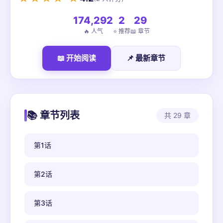
174,292
2
29
🔥 人气
⭐ 推荐
📖 章节
📖 开始阅读
📌 最新章节
📚 章节列表
共 29 章
第1话
第2话
第3话