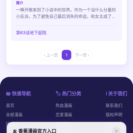
简介
一睁开眼来到了小说中的世界。作为一个没什么分量的
小反派，为了避免自己最后消失的命运，和女主成了闺
蜜，同时时刻提醒自己不要爱上男主。可是&hellip；女
主：伊维林今天要和我在一起。男主：什么？不行。那
第63话地下庭院
个&hellip；你们两个为什么因为我吵架啊？而且为了疗
养来到我家的体弱多病的男主完全不想回家。&lsquo；
等你身体健康了，就快点回首都吧。&rsquo；
‹ 上一页
1
下一页 ›
&lsquo；我不着急回去。&rsquo；本
📖 快速导航
🏷️ 热门分类
ℹ️ 关于我们
首页
热血漫画
联系我们
全部漫画
恋爱漫画
版权声明
排行榜
搞笑漫画
隐私政策
🍌 香蕉漫画官方入口
✕
都市漫画
用户协议