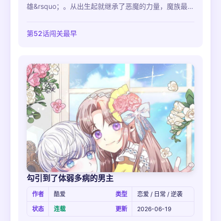
雄&rsquo；。从出生起就继承了恶魔的力量，魔族最后
的生存者&lsquo；魔王&rsquo；。转战邪恶组织的三
流&lsquo；恶棍&rsquo；。恶棍的生活现在结束了。
第52话闯关最早
本想从此归隐山林，舒服地过着以后的日子，但他无意
间捡到的家伙竟是魔王，英雄也为了报答他的恩情找到
了他，恶棍舒服的退休生活彻底毁了！保佑恶棍的99只
恶魔啊&hellip；请让我接
勾引到了体弱多病的男主
作者
酷爱
类型
恋爱 / 日常 / 逆袭
状态
连载
更新
2026-06-19