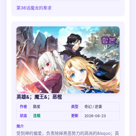
会死！&rsquo；！］因为死亡的威胁，主人公开始挑战
第36话魔龙的奉求
当自己从未想过的爱豆，这是他的抓狂日志。※注意事
项：穿越前他靠转卖爱豆照片赚取生活费。。【韩网停
更一周】
英雄&；魔王&；恶棍
作者
酷爱
类型
奇幻 / 逆袭
状态
连载
更新
2026-06-23
简介
受到神的偏爱，负责除掉黑恶势力的高尚的&lsquo；英