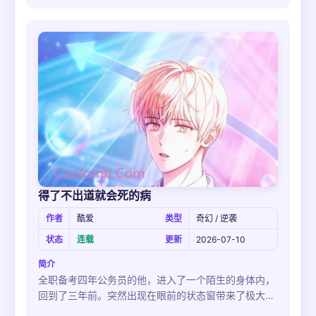
现代外貌能在江南建造几栋大厦的伊西多尔（李石头，
李女婿）？还以为当恶女只会被人讨厌，不久就会死翘
翘呢，这简直就是彩票中大奖了啊!!!!”
得了不出道就会死的病
作者
酷爱
类型
奇幻 / 逆袭
状态
连载
更新
2026-07-10
简介
全职备考四年公务员的他，进入了一个陌生的身体内，
回到了三年前。突然出现在眼前的状态窗带来了极大的
压迫！［突发！］［状态异常：发生&lsquo；不出道就