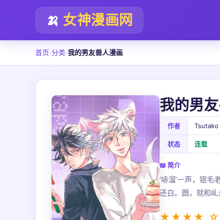
🍌
女神漫画网
首页
›
分类
›
我的男友兽人漫画
我的男友
作者
Tsutako
状态
连载
📖 简介
‘哧溜’一声，银
还白。圆，就和乢
★★★★ ☆