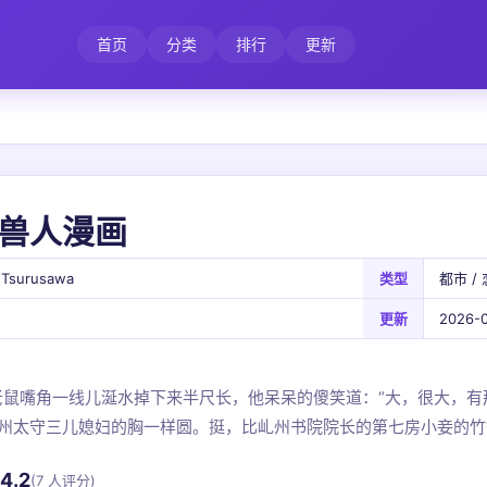
首页
分类
排行
更新
兽人漫画
 Tsurusawa
类型
都市 / 
更新
2026-0
毛老鼠嘴角一线儿涎水掉下来半尺长，他呆呆的傻笑道：“大，很大，
州太守三儿媳妇的胸一样圆。挺，比乢州书院院长的第七房小妾的竹
4.2
(7 人评分)