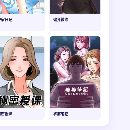
寄宿日记
健身教练
秘密授课
裤裤笔记