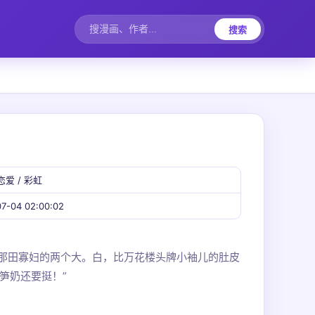
搜索
恋爱 / 彩虹
7-04 02:00:02
有那田寡妇的两个大。白，比万花楼头牌小袖儿的肚皮
笋奶还要挺！”