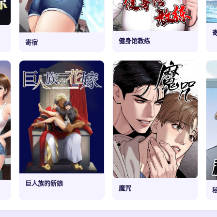
健身馆教练
寄宿
巨人族的新娘
魔咒