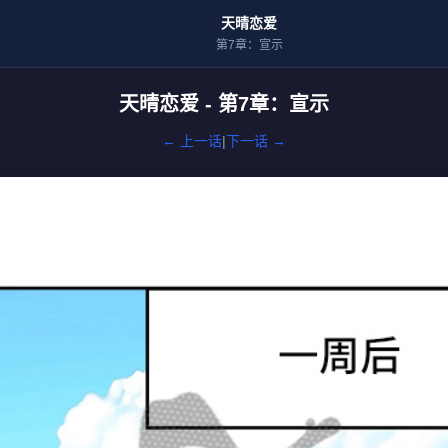
天晴恋爱
第7章：宣示
天晴恋爱 - 第7章：宣示
← 上一话
|
下一话 →